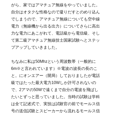
がら、家ではアマチュア無線をやっていました。
自分はオタクな性格なので凝りだすとのめり込ん
でしまうので、アマチュア無線についても空中線
電力（無線機から出る出力）についてさらに高出
力な電力にあこがれて、電話級から電信級、そし
て第二級アマチュア無線技士国家試験へとステッ
プアップしていきました。
ちなみに私は50Mhzという周波数帯（一般的に
6m※と言われています）※電波の波長の長のこ
と。にオンエアー（開局）しておりましたが電話
級ではたった最大電力10Wしか許可されないの
で、2アマの50Wで遠くまで自分の電波を飛ばし
たいとずっと思っていました。当時の試験は学科
は全て記述式で、実技は試験官の前でモールス信
号の送信試験とスピーカーから流れるモールス信